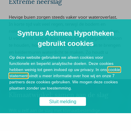
Extreme neerslag
Hevige buien zorgen steeds vaker voor wateroverlast.
In korte tijd valt veel regen, terwijl de bodem en
riolering dit water niet snel genoeg kunnen verwerken.
Syntrus Achmea Hypotheken
U voorkomt schade door bijvoorbeeld dakgoten schoon
gebruikt cookies
te houden, hoogteverschillen in uw tuin aan te brengen
en keldermuren waterdicht te maken. Zo houdt u
Op deze website gebruiken we alleen cookies voor
voeten én spullen droog.
functionele en beperkt analytische doelen. Deze cookies
hebben weinig tot geen invloed op uw privacy. In ons
cookie
statement
vindt u meer informatie over hoe wij en onze 7
partners deze cookies gebruiken. We mogen deze cookies
plaatsen zonder uw toestemming.
Klimaatwinkel: samen aan de slag
Sluit melding
Wilt u zelf aan de slag met klimaatbestendige
oplossingen? De Klimaatwinkel helpt u op weg. Denk
bijvoorbeeld aan dakisolatie of groene daken. Ontdek