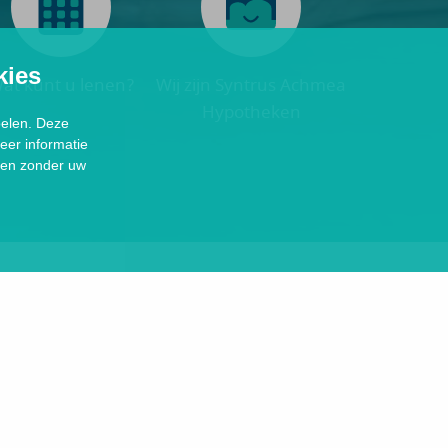
kies
at kunt u lenen?
Wij zijn Syntrus Achmea
Hypotheken
oelen. Deze
eer informatie
sen zonder uw