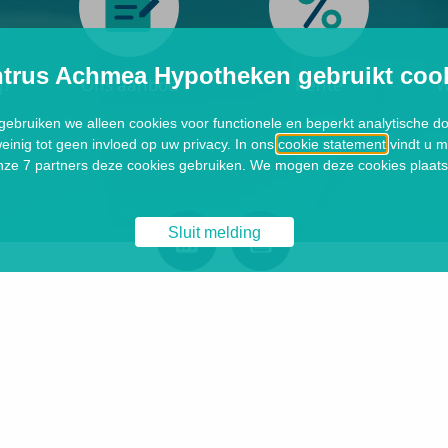
trus Achmea Hypotheken gebruikt coo
g?
Ons aanbod
Rente
W
ebruiken we alleen cookies voor functionele en beperkt analytische d
inig tot geen invloed op uw privacy. In ons
cookie statement
vindt u m
onze 7 partners deze cookies gebruiken. We mogen deze cookies plaat
Sluit melding
Disclaimer
Privacy
Cookie Statement
Fraude
Responsible Disclosure
Over Syntrus Achmea Hypotheken